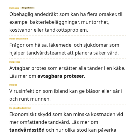
Halitosis
dålig andedräkt
Obehaglig andedräkt som kan ha flera orsaker, till
exempel bakteriebeläggningar, muntorrhet,
kostvanor eller tandköttsproblem.
Hälsodeklaration
Frågor om hälsa, läkemedel och sjukdomar som
hjälper tandvårdsteamet att planera säker vård.
Helprotes
Avtagbar protes som ersätter alla tänder i en käke.
Läs mer om
avtagbara proteser
.
Herpes
Virusinfektion som ibland kan ge blåsor eller sår i
och runt munnen.
Högkostnadsskydd
Ekonomiskt skydd som kan minska kostnaden vid
mer omfattande tandvård. Läs mer om
tandvårdsstöd
och hur olika stöd kan påverka