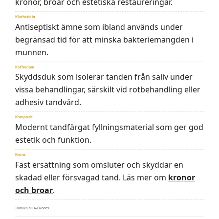
kronor, broar och estetiska restaureringar.
Klorhexidin
Antiseptiskt ämne som ibland används under
begränsad tid för att minska bakteriemängden i
munnen.
Kofferdam
Skyddsduk som isolerar tanden från saliv under
vissa behandlingar, särskilt vid rotbehandling eller
adhesiv tandvård.
Komposit
Modernt tandfärgat fyllningsmaterial som ger god
estetik och funktion.
Krona
Fast ersättning som omsluter och skyddar en
skadad eller försvagad tand. Läs mer om
kronor
och broar
.
Tillbaka till A–Ö-index