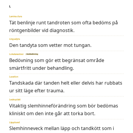
L
Lamina dura
Tät benlinje runt tandroten som ofta bedöms på
röntgenbilder vid diagnostik.
Lingualyta
Den tandyta som vetter mot tungan.
Lokalanestesi
lokalbedövning
Bedövning som gör ett begränsat område
smärtfritt under behandling.
Luxation
Tandskada där tanden helt eller delvis har rubbats
ur sitt läge efter trauma.
Leukoplaki
Vitaktig slemhinneförändring som bör bedömas
kliniskt om den inte går att torka bort.
Läppband
Slemhinneveck mellan läpp och tandkött som i