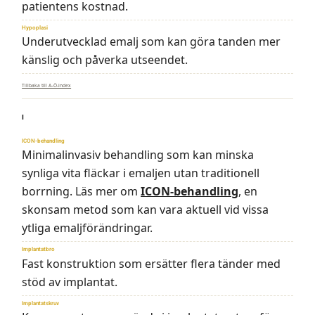
patientens kostnad.
Hypoplasi
Underutvecklad emalj som kan göra tanden mer
känslig och påverka utseendet.
Tillbaka till A–Ö-index
I
ICON-behandling
Minimalinvasiv behandling som kan minska
synliga vita fläckar i emaljen utan traditionell
borrning. Läs mer om
ICON-behandling
, en
skonsam metod som kan vara aktuell vid vissa
ytliga emaljförändringar.
Implantatbro
Fast konstruktion som ersätter flera tänder med
stöd av implantat.
Implantatskruv