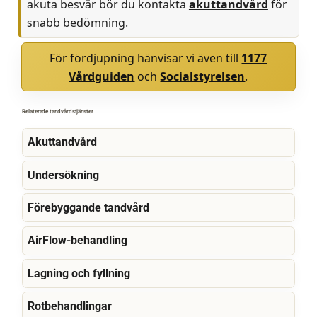
akuta besvär bör du kontakta
akuttandvård
för
snabb bedömning.
För fördjupning hänvisar vi även till
1177
Vårdguiden
och
Socialstyrelsen
.
Relaterade tandvårdstjänster
Akuttandvård
Undersökning
Förebyggande tandvård
AirFlow-behandling
Lagning och fyllning
Rotbehandlingar