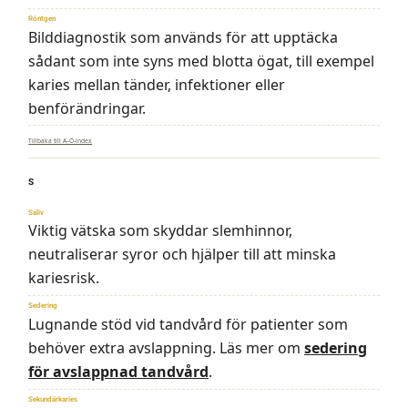
Röntgen
Bilddiagnostik som används för att upptäcka
sådant som inte syns med blotta ögat, till exempel
karies mellan tänder, infektioner eller
benförändringar.
Tillbaka till A–Ö-index
S
Saliv
Viktig vätska som skyddar slemhinnor,
neutraliserar syror och hjälper till att minska
kariesrisk.
Sedering
Lugnande stöd vid tandvård för patienter som
behöver extra avslappning. Läs mer om
sedering
för avslappnad tandvård
.
Sekundärkaries