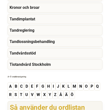
Kronor och broar
Tandimplantat
Tandreglering
Tandlossningsbehandling
Tandvårdsstöd
Tiotandvård Stockholm
A–Ö snabbnavigering
A
B
C
D
E
F
G
H
I
J
K
L
M
N
O
P
Q
R
S
T
U
V
W
X
Y
Z
Å
Ä
Ö
Så använder du ordlistan