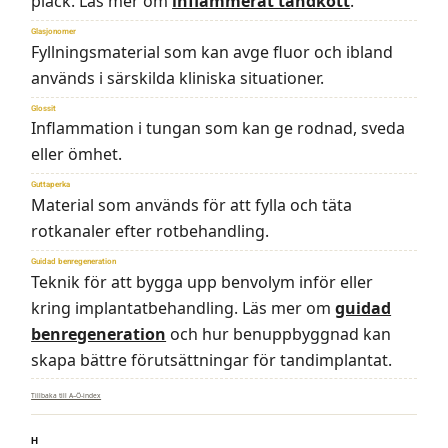
plack. Läs mer om
inflammerat tandkött
.
Glasjonomer
Fyllningsmaterial som kan avge fluor och ibland
används i särskilda kliniska situationer.
Glossit
Inflammation i tungan som kan ge rodnad, sveda
eller ömhet.
Guttaperka
Material som används för att fylla och täta
rotkanaler efter rotbehandling.
Guidad benregeneration
Teknik för att bygga upp benvolym inför eller
kring implantatbehandling. Läs mer om
guidad
benregeneration
och hur benuppbyggnad kan
skapa bättre förutsättningar för tandimplantat.
Tillbaka till A–Ö-index
H