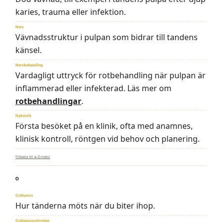
karies, trauma eller infektion.
Nerv
Vävnadsstruktur i pulpan som bidrar till tandens
känsel.
Nervbehandling
Vardagligt uttryck för rotbehandling när pulpan är
inflammerad eller infekterad. Läs mer om
rotbehandlingar
.
Nybesök
Första besöket på en klinik, ofta med anamnes,
klinisk kontroll, röntgen vid behov och planering.
Tillbaka till A–Ö-index
O
Ocklusion
Hur tänderna möts när du biter ihop.
Ocklusionsstörning