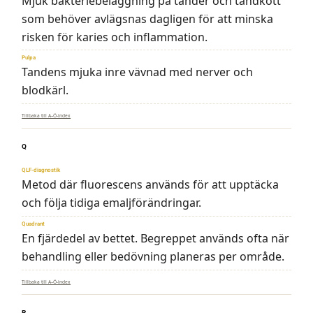
Mjuk bakteriebeläggning på tänder och tandkött
som behöver avlägsnas dagligen för att minska
risken för karies och inflammation.
Pulpa
Tandens mjuka inre vävnad med nerver och
blodkärl.
Tillbaka till A–Ö-index
Q
QLF-diagnostik
Metod där fluorescens används för att upptäcka
och följa tidiga emaljförändringar.
Quadrant
En fjärdedel av bettet. Begreppet används ofta när
behandling eller bedövning planeras per område.
Tillbaka till A–Ö-index
R