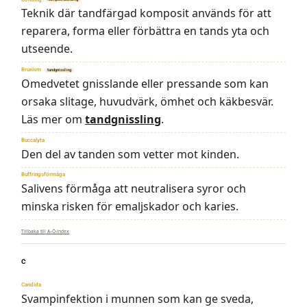
Teknik där tandfärgad komposit används för att
reparera, forma eller förbättra en tands yta och
utseende.
Bruxism
tandgnissling
Omedvetet gnisslande eller pressande som kan
orsaka slitage, huvudvärk, ömhet och käkbesvär.
Läs mer om
tandgnissling
.
Buccalyta
Den del av tanden som vetter mot kinden.
Buffringsförmåga
Salivens förmåga att neutralisera syror och
minska risken för emaljskador och karies.
Tillbaka till A–Ö-index
C
Candida
Svampinfektion i munnen som kan ge sveda,