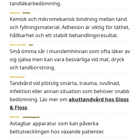
tandläkarbedömning.
Adhesion
bindning
Kemisk och mikromekanisk bindning mellan tand
och fyllningsmaterial. Adhesion är viktig för täthet,
hållbarhet och ett stabilt behandlingsresultat.
Aftös stomatit
aftor
Små ömma sår i munslemhinnan som ofta läker av
sig själva men kan vara besvärliga vid mat, dryck
och tandborstning.
Akuttandvård
Tandvård vid plötslig smärta, trauma, svullnad,
infektion eller annan situation som behöver snabb
bedömning. Läs mer om
akuttandvård hos Gloss
& Floss
.
Aktivator
ortodontisk apparatur
Avtagbar apparatur som kan påverka
bettutvecklingen hos växande patienter.