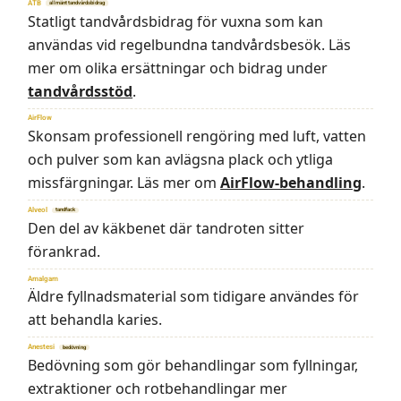
ATB
allmänt tandvårdsbidrag
Statligt tandvårdsbidrag för vuxna som kan
användas vid regelbundna tandvårdsbesök. Läs
mer om olika ersättningar och bidrag under
tandvårdsstöd
.
AirFlow
Skonsam professionell rengöring med luft, vatten
och pulver som kan avlägsna plack och ytliga
missfärgningar. Läs mer om
AirFlow-behandling
.
Alveol
tandfack
Den del av käkbenet där tandroten sitter
förankrad.
Amalgam
Äldre fyllnadsmaterial som tidigare användes för
att behandla karies.
Anestesi
bedövning
Bedövning som gör behandlingar som fyllningar,
extraktioner och rotbehandlingar mer