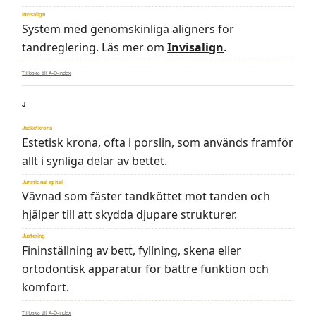
Invisalign
System med genomskinliga aligners för
tandreglering. Läs mer om
Invisalign
.
Tillbaka till A–Ö-index
J
Jacketkrona
Estetisk krona, ofta i porslin, som används framför
allt i synliga delar av bettet.
Junctional epitel
Vävnad som fäster tandköttet mot tanden och
hjälper till att skydda djupare strukturer.
Justering
Fininställning av bett, fyllning, skena eller
ortodontisk apparatur för bättre funktion och
komfort.
Tillbaka till A–Ö-index