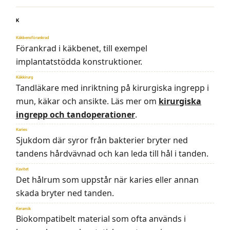
K
Käkbensförankrad
Förankrad i käkbenet, till exempel
implantatstödda konstruktioner.
Käkkirurg
Tandläkare med inriktning på kirurgiska ingrepp i
mun, käkar och ansikte. Läs mer om
kirurgiska
ingrepp och tandoperationer
.
Karies
Sjukdom där syror från bakterier bryter ned
tandens hårdvävnad och kan leda till hål i tanden.
Kavitet
Det hålrum som uppstår när karies eller annan
skada bryter ned tanden.
Keramik
Biokompatibelt material som ofta används i