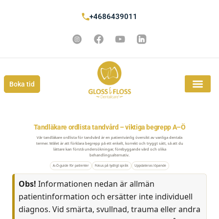
+4686439011
Boka tid
Tandläkare ordlista tandvård – viktiga begrepp A–Ö
Vår tandläkare ordlista för tandvård är en patientvänlig översikt av vanliga dentala
termer. Målet är att förklara begrepp på ett enkelt, korrekt och tryggt sätt, så att du
lättare kan förstå undersökningar, förebyggande vård och olika
behandlingsalternativ.
A–Ö-guide för patienter
Fokus på tydligt språk
Uppdateras löpande
Obs!
Informationen nedan är allmän
patientinformation och ersätter inte individuell
diagnos. Vid smärta, svullnad, trauma eller andra