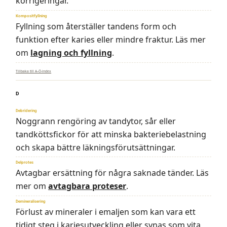
korrigeringar.
Kompositfyllning
Fyllning som återställer tandens form och
funktion efter karies eller mindre fraktur. Läs mer
om
lagning och fyllning
.
Tillbaka till A–Ö-index
D
Debridering
Noggrann rengöring av tandytor, sår eller
tandköttsfickor för att minska bakteriebelastning
och skapa bättre läkningsförutsättningar.
Delprotes
Avtagbar ersättning för några saknade tänder. Läs
mer om
avtagbara proteser
.
Demineralisering
Förlust av mineraler i emaljen som kan vara ett
tidigt steg i kariesutveckling eller synas som vita