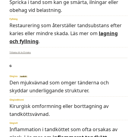
Spricka i tand som kan ge smärta, ilningar eller
obehag vid belastning.
Fyllning
Restaurering som återställer tandsubstans efter
karies eller mindre skada. Läs mer om
lagning
och fyllning
.
Tillbaka till A–Ö-index
G
Gingiva
tandkött
Den mjukvävnad som omger tänderna och
skyddar underliggande strukturer.
Gingivektomi
Kirurgisk omformning eller borttagning av
tandköttsvävnad.
Gingivit
Inflammation i tandköttet som ofta orsakas av