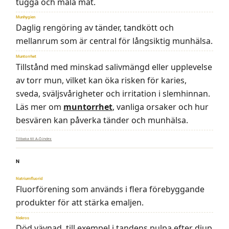
tugga och mala mat.
Munhygien
Daglig rengöring av tänder, tandkött och
mellanrum som är central för långsiktig munhälsa.
Muntorrhet
Tillstånd med minskad salivmängd eller upplevelse
av torr mun, vilket kan öka risken för karies,
sveda, sväljsvårigheter och irritation i slemhinnan.
Läs mer om
muntorrhet
, vanliga orsaker och hur
besvären kan påverka tänder och munhälsa.
Tillbaka till A–Ö-index
N
Natriumfluorid
Fluorförening som används i flera förebyggande
produkter för att stärka emaljen.
Nekros
Död vävnad, till exempel i tandens pulpa efter djup