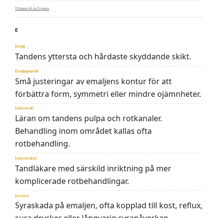
Tillbaka till A–Ö-index
E
Emalj
Tandens yttersta och hårdaste skyddande skikt.
Emaljeplastik
Små justeringar av emaljens kontur för att
förbättra form, symmetri eller mindre ojämnheter.
Endodonti
Läran om tandens pulpa och rotkanaler.
Behandling inom området kallas ofta
rotbehandling.
Endodontist
Tandläkare med särskild inriktning på mer
komplicerade rotbehandlingar.
Erosion
Syraskada på emaljen, ofta kopplad till kost, reflux,