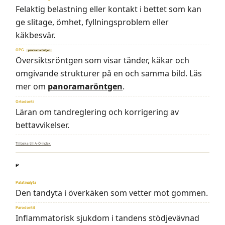
Felaktig belastning eller kontakt i bettet som kan
ge slitage, ömhet, fyllningsproblem eller
käkbesvär.
OPG
panoramaröntgen
Översiktsröntgen som visar tänder, käkar och
omgivande strukturer på en och samma bild. Läs
mer om
panoramaröntgen
.
Ortodonti
Läran om tandreglering och korrigering av
bettavvikelser.
Tillbaka till A–Ö-index
P
Palatinalyta
Den tandyta i överkäken som vetter mot gommen.
Parodontit
Inflammatorisk sjukdom i tandens stödjevävnad