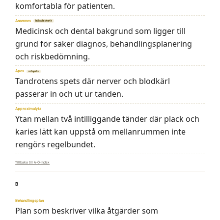
komfortabla för patienten.
Anamnes
hälsohistorik
Medicinsk och dental bakgrund som ligger till
grund för säker diagnos, behandlingsplanering
och riskbedömning.
Apex
rotspets
Tandrotens spets där nerver och blodkärl
passerar in och ut ur tanden.
Approximalyta
Ytan mellan två intilliggande tänder där plack och
karies lätt kan uppstå om mellanrummen inte
rengörs regelbundet.
Tillbaka till A–Ö-index
B
Behandlingsplan
Plan som beskriver vilka åtgärder som