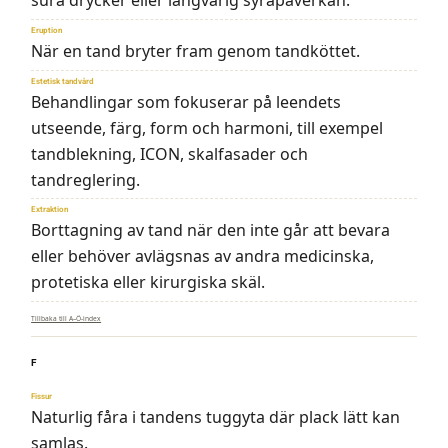
sura drycker eller långvarig syrapåverkan.
Eruption
När en tand bryter fram genom tandköttet.
Estetisk tandvård
Behandlingar som fokuserar på leendets
utseende, färg, form och harmoni, till exempel
tandblekning, ICON, skalfasader och
tandreglering.
Extraktion
Borttagning av tand när den inte går att bevara
eller behöver avlägsnas av andra medicinska,
protetiska eller kirurgiska skäl.
Tillbaka till A–Ö-index
F
Fissur
Naturlig fåra i tandens tuggyta där plack lätt kan
samlas.