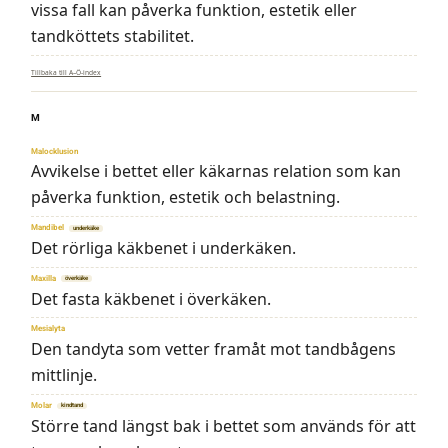
vissa fall kan påverka funktion, estetik eller
tandköttets stabilitet.
Tillbaka till A–Ö-index
M
Malocklusion
Avvikelse i bettet eller käkarnas relation som kan
påverka funktion, estetik och belastning.
Mandibel
underkäke
Det rörliga käkbenet i underkäken.
Maxilla
överkäke
Det fasta käkbenet i överkäken.
Mesialyta
Den tandyta som vetter framåt mot tandbågens
mittlinje.
Molar
kindtand
Större tand längst bak i bettet som används för att