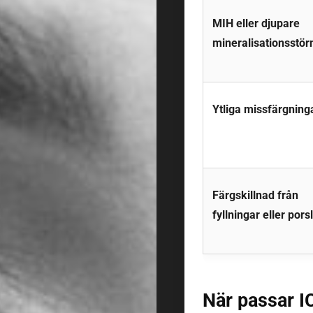
MIH eller djupare
mineralisationsstör
Ytliga missfärgning
Färgskillnad från
fyllningar eller porsl
När passar I