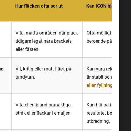
Hur fläcken ofta ser ut
Kan ICON hjälpa?
Vita, matta områden där plack
Ofta möjligt att bedö
tidigare legat nära brackets
beroende på djup och
eller fästen.
ng
Vit, kritig eller matt fläck på
Kan vara relevant om
tandytan.
är stabil och inte krä
eller fyllning
.
Vita eller ibland brunaktiga
Kan hjälpa i vissa fal
stråk eller fläckar i emaljen.
resultatet beror på dj
utbredning.