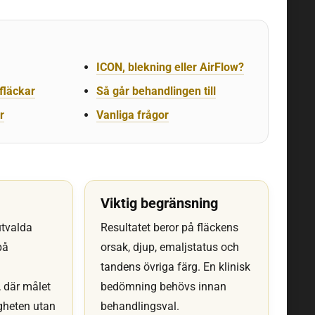
ICON, blekning eller AirFlow?
 fläckar
Så går behandlingen till
r
Vanliga frågor
Viktig begränsning
utvalda
Resultatet beror på fläckens
på
orsak, djup, emaljstatus och
tandens övriga färg. En klinisk
 där målet
bedömning behövs innan
igheten utan
behandlingsval.