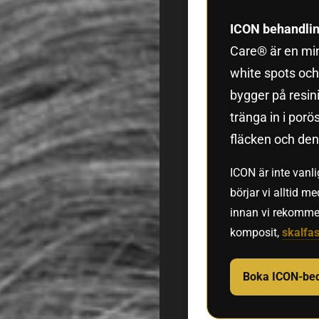
ICON behandlin
Care® är en min
white spots och
bygger på resini
tränga in i por
fläcken och de
ICON är inte vanl
börjar vi alltid 
innan vi rekomme
komposit,
skalfa
Boka ICON-be