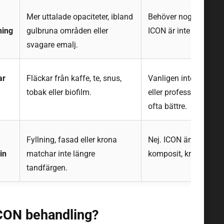
Mer uttalade opaciteter, ibland
Behöver noggrann b
ning
gulbruna områden eller
ICON är inte alltid tillr
svagare emalj.
ar
Fläckar från kaffe, te, snus,
Vanligen inte första v
tobak eller biofilm.
eller professionell re
ofta bättre.
Fyllning, fasad eller krona
Nej. ICON ändrar inte
in
matchar inte längre
komposit, kronor eller
tandfärgen.
CON behandling?