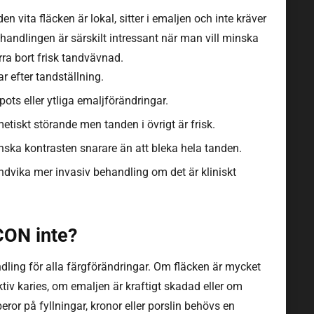
n vita fläcken är lokal, sitter i emaljen och inte kräver
ehandlingen är särskilt intressant när man vill minska
rra bort frisk tandvävnad.
ar efter tandställning.
pots eller ytliga emaljförändringar.
etiskt störande men tanden i övrigt är frisk.
nska kontrasten snarare än att bleka hela tanden.
undvika mer invasiv behandling om det är kliniskt
CON inte?
ndling för alla färgförändringar. Om fläcken är mycket
tiv karies, om emaljen är kraftigt skadad eller om
ror på fyllningar, kronor eller porslin behövs en