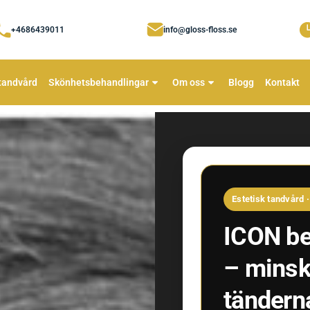
+4686439011
info@gloss-floss.se
tandvård
Skönhetsbehandlingar
Om oss
Blogg
Kontakt
Estetisk tandvård
ICON be
– minska
tändern