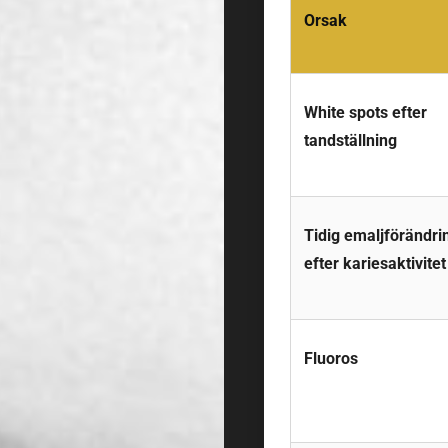
Orsak
White spots efter
tandställning
Tidig emaljförändri
efter kariesaktivitet
Fluoros