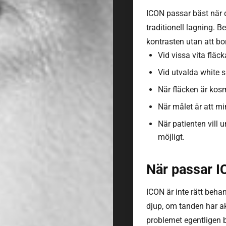
ICON passar bäst när de
traditionell lagning. B
kontrasten utan att bo
Vid vissa vita fläck
Vid utvalda white s
När fläcken är kosm
När målet är att mi
När patienten vill 
möjligt.
När passar I
ICON är inte rätt beha
djup, om tanden har ak
problemet egentligen be