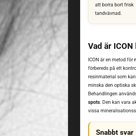
att borra bort frisk
tandvävnad.
Vad är ICON 
ICON är en metod för
förbereds på ett kontro
resinmaterial som kan 
minska den optiska ski
Behandlingen används f
spots
. Den kan vara ak
vissa mineralisationsst
Snabbt svar