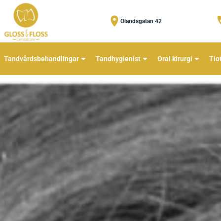
Ölandsgatan 42
Tandvårdsbehandlingar
Tandhygienist
Oral kirurgi
Tio