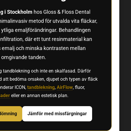
g i Stockholm
hos Gloss & Floss Dental
imalinvasiv metod för utvalda vita fläckar,
 ytliga emaljförändringar. Behandlingen
nfiltration, där ett tunt resinmaterial kan
ös emalj och minska kontrasten mellan
n omgivande tanden.
ig tandblekning och inte en skalfasad. Därför
med att bedöma orsaken, djupet och typen av fläck
nderar ICON,
tandblekning
,
AirFlow
, fluor,
sader
eller en annan estetisk plan.
dömning
Jämför med missfärgningar