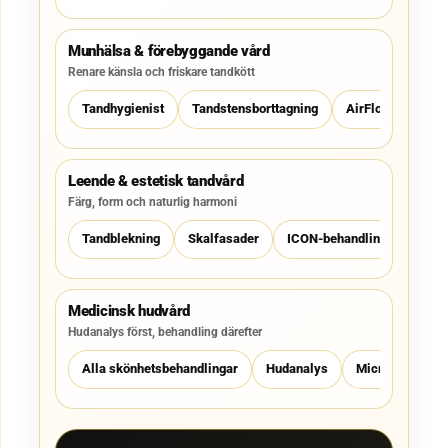
Munhälsa & förebyggande vård
Renare känsla och friskare tandkött
Tandhygienist
Tandstensborttagning
AirFlow
Tand
Leende & estetisk tandvård
Färg, form och naturlig harmoni
Tandblekning
Skalfasader
ICON-behandling
Krono
Medicinsk hudvård
Hudanalys först, behandling därefter
Alla skönhetsbehandlingar
Hudanalys
Microneedling