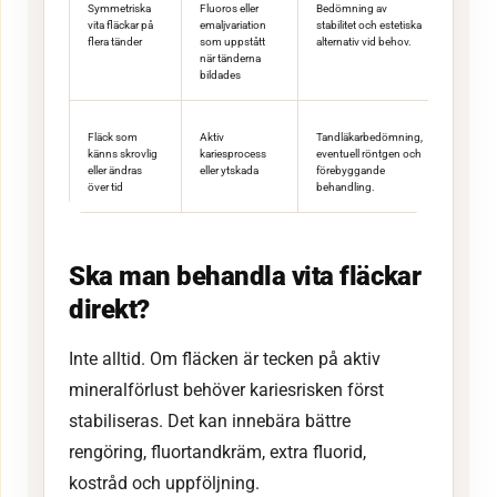
Symmetriska
Fluoros eller
Bedömning av
vita fläckar på
emaljvariation
stabilitet och estetiska
flera tänder
som uppstått
alternativ vid behov.
när tänderna
bildades
Fläck som
Aktiv
Tandläkarbedömning,
känns skrovlig
kariesprocess
eventuell röntgen och
eller ändras
eller ytskada
förebyggande
över tid
behandling.
Ska man behandla vita fläckar
direkt?
Inte alltid. Om fläcken är tecken på aktiv
mineralförlust behöver kariesrisken först
stabiliseras. Det kan innebära bättre
rengöring, fluortandkräm, extra fluorid,
kostråd och uppföljning.