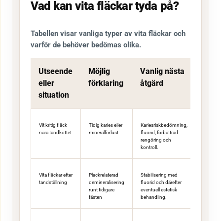
Vad kan vita fläckar tyda på?
Tabellen visar vanliga typer av vita fläckar och
varför de behöver bedömas olika.
Utseende
Möjlig
Vanlig nästa
eller
förklaring
åtgärd
situation
Vit kritig fläck
Tidig karies eller
Kariesriskbedömning,
nära tandköttet
mineralförlust
fluorid, förbättrad
rengöring och
kontroll.
Vita fläckar efter
Plackrelaterad
Stabilisering med
tandställning
demineralisering
fluorid och därefter
runt tidigare
eventuell estetisk
fästen
behandling.