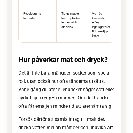
Regelbundna
Tidiga skador
Vid hög
kontroller
kan upptäckas
kariesrisk,
innan de blir
många
större hål.
lagningar eller
tidigare djup
karies.
Hur påverkar mat och dryck?
Det är inte bara mängden socker som spelar
roll, utan också hur ofta tänderna utsätts.
Varje gång du äter eller dricker något sött eller
syrligt sjunker pH i munnen. Om det händer
ofta får emaljen mindre tid att återhämta sig.
Försök därför att samla intag till måltider,
dricka vatten mellan måltider och undvika att