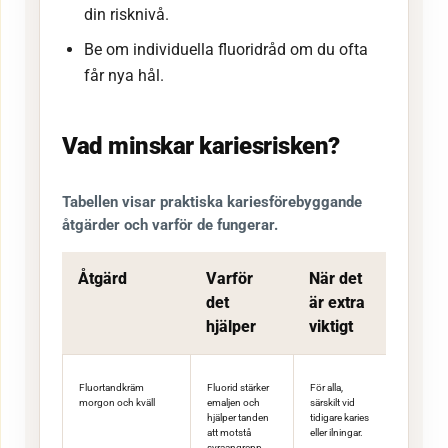
din risknivå.
Be om individuella fluoridråd om du ofta
får nya hål.
Vad minskar kariesrisken?
Tabellen visar praktiska kariesförebyggande
åtgärder och varför de fungerar.
Åtgärd
Varför
När det
det
är extra
hjälper
viktigt
Fluortandkräm
Fluorid stärker
För alla,
morgon och kväll
emaljen och
särskilt vid
hjälper tanden
tidigare karies
att motstå
eller ilningar.
syraangrepp.