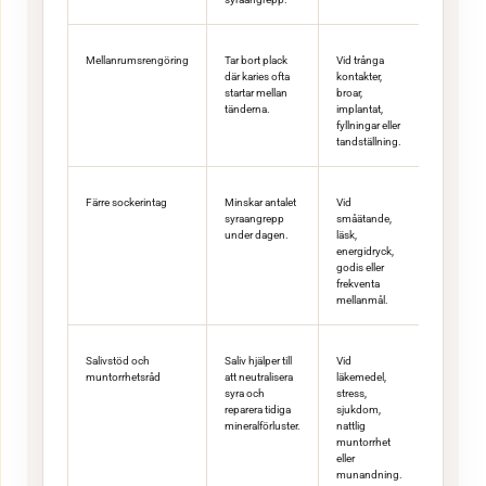
Mellanrumsrengöring
Tar bort plack
Vid trånga
där karies ofta
kontakter,
startar mellan
broar,
tänderna.
implantat,
fyllningar eller
tandställning.
Färre sockerintag
Minskar antalet
Vid
syraangrepp
småätande,
under dagen.
läsk,
energidryck,
godis eller
frekventa
mellanmål.
Salivstöd och
Saliv hjälper till
Vid
muntorrhetsråd
att neutralisera
läkemedel,
syra och
stress,
reparera tidiga
sjukdom,
mineralförluster.
nattlig
muntorrhet
eller
munandning.