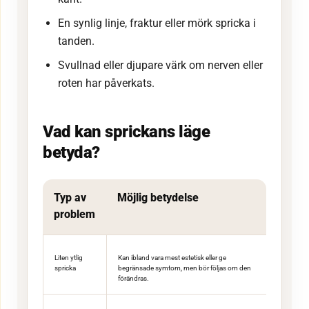
En synlig linje, fraktur eller mörk spricka i
tanden.
Svullnad eller djupare värk om nerven eller
roten har påverkats.
Vad kan sprickans läge
betyda?
Typ av
Möjlig betydelse
problem
Liten ytlig
Kan ibland vara mest estetisk eller ge
spricka
begränsade symtom, men bör följas om den
förändras.