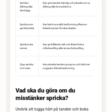
Spricka i
Kan göra tanden känslig och påverka om ny
fyllning eller
fyllning eller krona behövs.
tandvägg
Spricka som
Kan behöva snabb bedömning eftersom
ger bitsmärta
belastning kan förvärra skadan.
Spricka nära
Kan ge ihållande värk och ibland kräva
nerven
rotbehandling eller annan behandling.
Djup spricka
Kan påverka tandens prognos och behöver
mot roten
noggrann klinisk bedömning.
Vad ska du göra om du
misstänker spricka?
Undvik att tugga hårt på tanden och boka