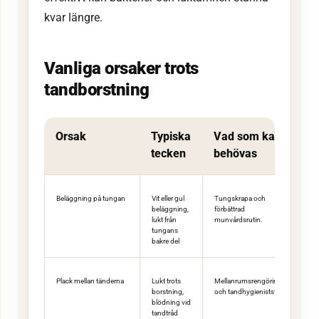
kvar längre.
Vanliga orsaker trots
tandborstning
Orsak
Typiska
Vad som kan
tecken
behövas
Beläggning på tungan
Vit eller gul
Tungskrapa och
beläggning,
förbättrad
lukt från
munvårdsrutin.
tungans
bakre del
Plack mellan tänderna
Lukt trots
Mellanrumsrengöring
borstning,
och tandhygieniststöd.
blödning vid
tandtråd