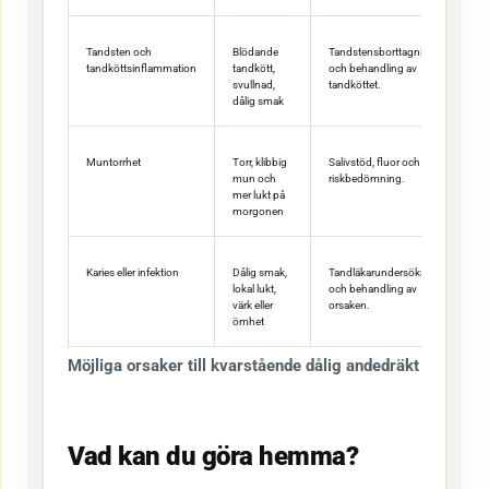
Tandsten och
Blödande
Tandstensborttagning
tandköttsinflammation
tandkött,
och behandling av
svullnad,
tandköttet.
dålig smak
Muntorrhet
Torr, klibbig
Salivstöd, fluor och
mun och
riskbedömning.
mer lukt på
morgonen
Karies eller infektion
Dålig smak,
Tandläkarundersökning
lokal lukt,
och behandling av
värk eller
orsaken.
ömhet
Möjliga orsaker till kvarstående dålig andedräkt
Vad kan du göra hemma?