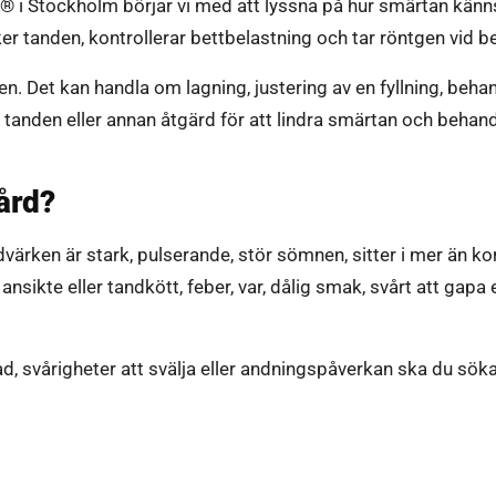
® i Stockholm börjar vi med att lyssna på hur smärtan kän
r tanden, kontrollerar bettbelastning och tar röntgen vid b
. Det kan handla om lagning, justering av en fyllning, behan
t tanden eller annan åtgärd för att lindra smärtan och beha
ård?
ärken är stark, pulserande, stör sömnen, sitter i mer än kor
ansikte eller tandkött, feber, var, dålig smak, svårt att gapa
ad, svårigheter att svälja eller andningspåverkan ska du söka