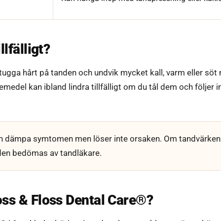
lfälligt?
 tugga hårt på tanden och undvik mycket kall, varm eller sö
medel kan ibland lindra tillfälligt om du tål dem och följer 
n dämpa symtomen men löser inte orsaken. Om tandvärken 
den bedömas av tandläkare.
oss & Floss Dental Care®?