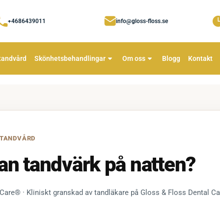
+4686439011
info@gloss-floss.se
tandvård
Skönhetsbehandlingar
Om oss
Blogg
Kontakt
 TANDVÅRD
an tandvärk på natten?
 Care® · Kliniskt granskad av tandläkare på Gloss & Floss Dental C