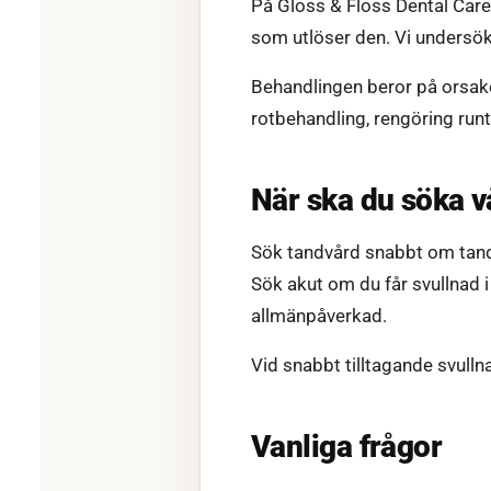
På Gloss & Floss Dental Care
som utlöser den. Vi undersöke
Behandlingen beror på orsaken
rotbehandling, rengöring run
När ska du söka v
Sök tandvård snabbt om tandv
Sök akut om du får svullnad i 
allmänpåverkad.
Vid snabbt tilltagande svulln
Vanliga frågor