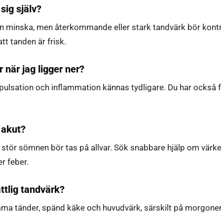
sig själv?
tation minska, men återkommande eller stark tandvärk bör kon
att tanden är frisk.
 när jag ligger ner?
k, pulsation och inflammation kännas tydligare. Du har också 
d akut?
 stör sömnen bör tas på allvar. Sök snabbare hjälp om värke
r feber.
ttlig tandvärk?
ma tänder, spänd käke och huvudvärk, särskilt på morgone