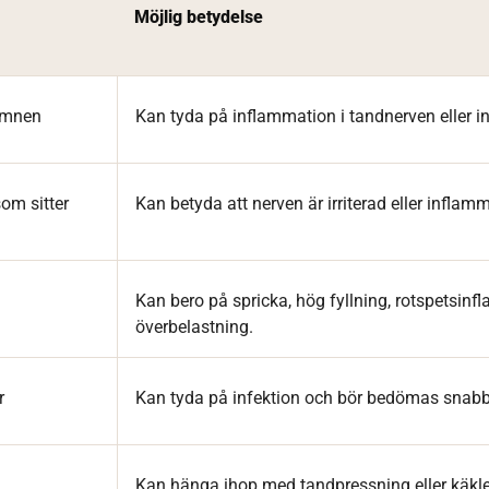
Möjlig betydelse
ömnen
Kan tyda på inflammation i tandnerven eller in
som sitter
Kan betyda att nerven är irriterad eller inflam
Kan bero på spricka, hög fyllning, rotspetsinf
överbelastning.
r
Kan tyda på infektion och bör bedömas snabb
Kan hänga ihop med tandpressning eller käkl