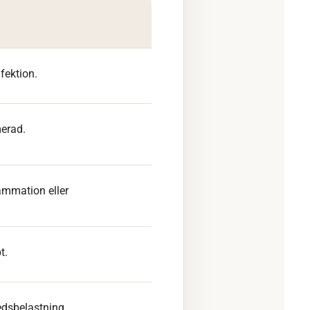
fektion.
merad.
lammation eller
t.
edsbelastning.