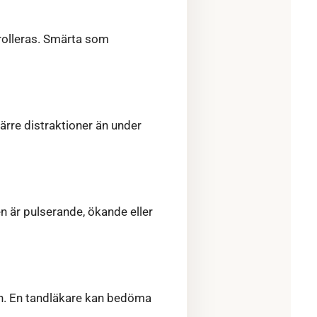
trolleras. Smärta som
färre distraktioner än under
n är pulserande, ökande eller
n. En tandläkare kan bedöma