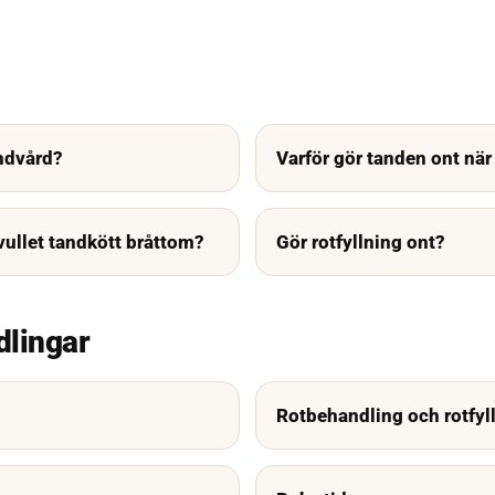
ndvård?
Varför gör tanden ont när 
svullet tandkött bråttom?
Gör rotfyllning ont?
dlingar
Rotbehandling och rotfyl