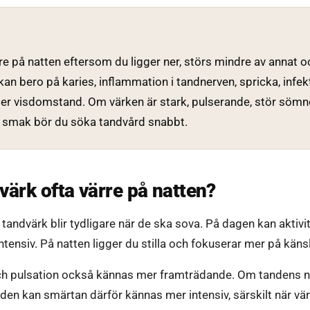
e på natten eftersom du ligger ner, störs mindre av annat 
kan bero på karies, inflammation i tandnerven, spricka, infek
ller visdomstand. Om värken är stark, pulserande, stör söm
lig smak bör du söka tandvård snabbt.
värk ofta värre på natten?
tandvärk blir tydligare när de ska sova. På dagen kan aktivi
tensiv. På natten ligger du stilla och fokuserar mer på käns
och pulsation också kännas mer framträdande. Om tandens n
anden kan smärtan därför kännas mer intensiv, särskilt när vä