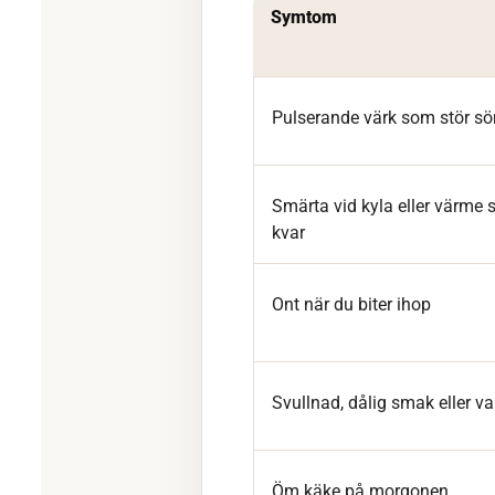
Symtom
Pulserande värk som stör s
Smärta vid kyla eller värme 
kvar
Ont när du biter ihop
Svullnad, dålig smak eller va
Öm käke på morgonen