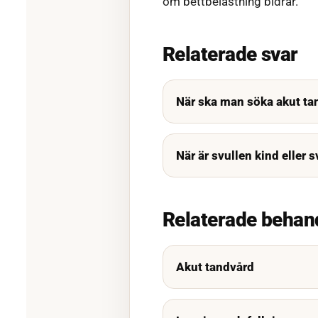
om bettbelastning bidrar.
Relaterade svar
När ska man söka akut ta
När är svullen kind eller 
Relaterade behan
Akut tandvård