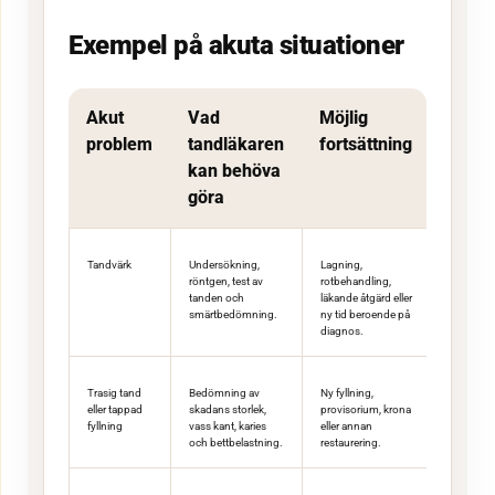
Exempel på akuta situationer
Akut
Vad
Möjlig
problem
tandläkaren
fortsättning
kan behöva
göra
Tandvärk
Undersökning,
Lagning,
röntgen, test av
rotbehandling,
tanden och
läkande åtgärd eller
smärtbedömning.
ny tid beroende på
diagnos.
Trasig tand
Bedömning av
Ny fyllning,
eller tappad
skadans storlek,
provisorium, krona
fyllning
vass kant, karies
eller annan
och bettbelastning.
restaurering.