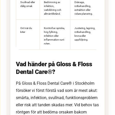
Svullnad eller
Bedömning av
Dränage,
dålig smak
infektion,
rotbehandling,
varbildning och
extraktion eller
allmäntillstånd.
vidare planering.
Ont när du
Kontroll av spricka,
Justering, lagning,
biter
hög fyllning,
rotbehandling,
infektion eller
krona eller
inflammation runt
uppföljning.
roten.
Vad händer på Gloss & Floss
Dental Care®?
På Gloss & Floss Dental Care® i Stockholm
försöker vi först förstå vad som är mest akut:
smärta, infektion, svullnad, funktionsproblem
eller risk att tanden skadas mer. Vid behov tas
röntgen för att bedöma orsaken bakom