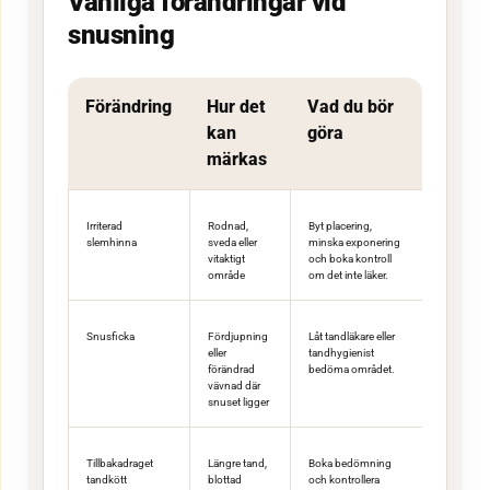
Vanliga förändringar vid
snusning
Förändring
Hur det
Vad du bör
kan
göra
märkas
Irriterad
Rodnad,
Byt placering,
slemhinna
sveda eller
minska exponering
vitaktigt
och boka kontroll
område
om det inte läker.
Snusficka
Fördjupning
Låt tandläkare eller
eller
tandhygienist
förändrad
bedöma området.
vävnad där
snuset ligger
Tillbakadraget
Längre tand,
Boka bedömning
tandkött
blottad
och kontrollera