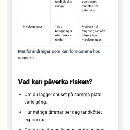
tandhals eller
borstteknik,
ilningar
tandsten och
belastning.
Missfärgningar
Ytliga
Professionell
beläggningar
rengöring kan ofta
eller mörkare
hjälpa ytliga
tänder
missfärgningar.
Munförändringar som kan förekomma hos
snusare
Vad kan påverka risken?
Om du lägger snuset på samma plats
varje gång.
Hur många timmar per dag tandköttet
exponeras.
Om du använder lössnus, portionssnus