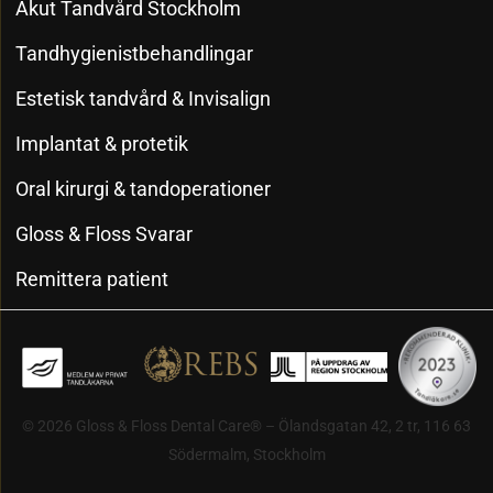
Akut Tandvård Stockholm
Tandhygienistbehandlingar
Estetisk tandvård & Invisalign
Implantat & protetik
Oral kirurgi & tandoperationer
Gloss & Floss Svarar
Remittera patient
© 2026 Gloss & Floss Dental Care® – Ölandsgatan 42, 2 tr, 116 63
Södermalm, Stockholm