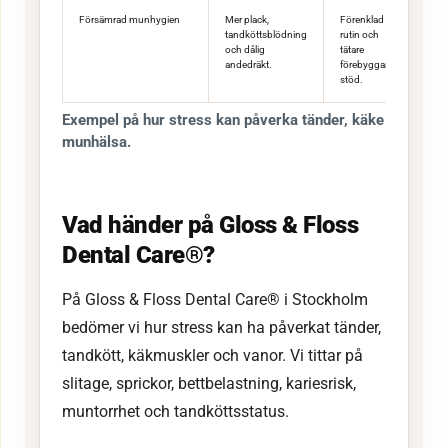
Försämrad munhygien
Mer plack,
Förenklad
tandköttsblödning
rutin och
och dålig
tätare
andedräkt.
förebyggande
stöd.
Exempel på hur stress kan påverka tänder, käke och
munhälsa.
Vad händer på Gloss & Floss
Dental Care®?
På Gloss & Floss Dental Care® i Stockholm
bedömer vi hur stress kan ha påverkat tänder,
tandkött, käkmuskler och vanor. Vi tittar på
slitage, sprickor, bettbelastning, kariesrisk,
muntorrhet och tandköttsstatus.