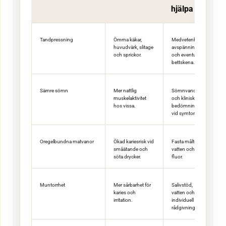
hjälpa
Tandpressning
Ömma käkar,
Medvetenhet,
huvudvärk, slitage
avspänning
och sprickor.
och eventuell
bettskena.
Sämre sömn
Mer nattlig
Sömnvanor
muskelaktivitet
och klinisk
hos vissa.
bedömning
vid symtom.
Oregelbundna matvanor
Ökad kariesrisk vid
Fasta måltider,
småätande och
vatten och
söta drycker.
fluor.
Muntorrhet
Mer sårbarhet för
Salivstöd,
karies och
vatten och
irritation.
individuell
rådgivning.