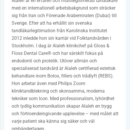
Alaleh är en erfaren och multilegitimerad tandläkare
med en internationell arbetsbakgrund som sträcker
sig från Iran och Förenade Arabemiraten (Dubai) till
Sverige. Efter att ha erhållit sin svenska
tandläkarlegitimation från Karolinska Institutet
2012 inledde hon sin karriär vid Folktandvården i
Stockholm. I dag är Alaleh klinikchef på Gloss &
Floss Dental Care® och har särskilt fokus på
endodonti och protetik. Utöver allmän och
specialiserad tandvård är Alaleh certifierad estetisk
behandlare inom Botox, fillers och trådlyft (REBS).
Hon arbetar även med Philips Zoom
kliniktandblekning och skonsamma, moderna
tekniker som Icon. Med professionalism, lyhördhet
och tydlig kommunikation skapar Alaleh en trygg
och förtroendeingivande upplevelse – med målet att
varje patient ska känna sig säker och väl
omhändertagen.