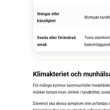
Ilningar eller
Blottade tandha
känslighet
Sveda eller förändrad
Torra slemhinno
smak
bakomliggande
Klimakteriet och munhäls
För många kvinnor sammanfaller medelåldern
märker torrare mun, ömhet i tandköttet, sved
Däremot ska dessa symptom inte avfärdas s