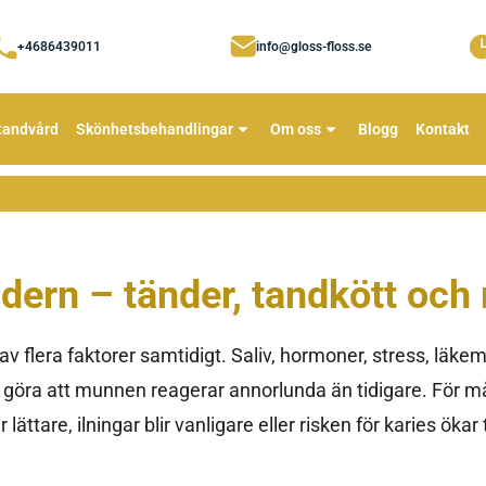
+4686439011
info@gloss-floss.se
tandvård
Skönhetsbehandlingar
Om oss
Blogg
Kontakt
dern – tänder, tandkött och
v flera faktorer samtidigt. Saliv, hormoner, stress, läke
 göra att munnen reagerar annorlunda än tidigare. För m
ättare, ilningar blir vanligare eller risken för karies ökar