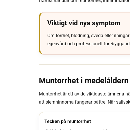
främst handlar om muntorrhet, inflammation,
Viktigt vid nya symptom
Om torrhet, blödning, sveda eller ilningar 
egenvård och professionell förebyggande
Muntorrhet i medelåldern 
Muntorrhet är ett av de viktigaste ämnena nä
att slemhinnorna fungerar bättre. När salivsky
Tecken på muntorrhet