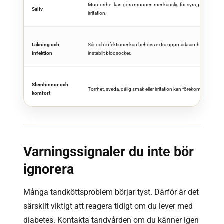
Muntorrhet kan göra munnen mer känslig för syra, plack och
Saliv
irritation.
Läkning och
Sår och infektioner kan behöva extra uppmärksamhet, särskilt 
infektion
instabilt blodsocker.
Slemhinnor och
Torrhet, sveda, dålig smak eller irritation kan förekomma.
komfort
Varningssignaler du inte bör
ignorera
Många tandköttsproblem börjar tyst. Därför är det
särskilt viktigt att reagera tidigt om du lever med
diabetes. Kontakta tandvården om du känner igen