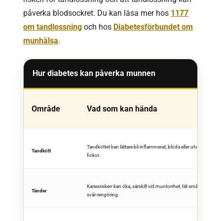
påverka blodsockret. Du kan läsa mer hos
1177
om tandlossning
och hos
Diabetesförbundet om
munhälsa
.
Hur diabetes kan påverka munnen
Område
Vad som kan hända
Tandköttet kan lättare bli inflammerat, blöda eller utveckla djup
Tandkött
fickor.
Kariesrisken kan öka, särskilt vid muntorrhet, tät småätning eller
Tänder
svår rengöring.