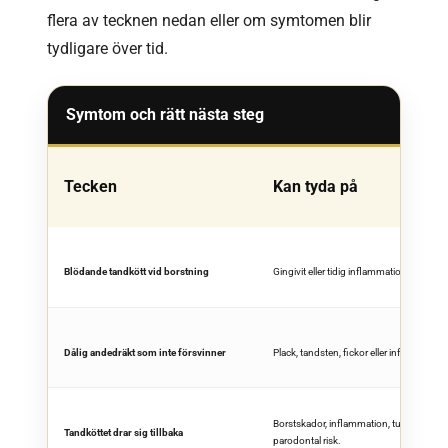
flera av tecknen nedan eller om symtomen blir
tydligare över tid.
Symtom och rätt nästa steg
Tecken
Kan tyda på
Blödande tandkött vid borstning
Gingivit eller tidig inflammation.
Dålig andedräkt som inte försvinner
Plack, tandsten, fickor eller inflammation
Borstskador, inflammation, tunt tandkött 
Tandköttet drar sig tillbaka
parodontal risk.