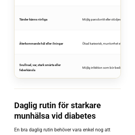
Tänder känns rörliga
Möjlig parodontit eller stödjevävnadspr
Återkommande hål eller ilningar
Ökad kariesrisk, muntorrhet eller svår re
Svullnad, var, stark smärta eller
Möjlig infektion som bör bedömas snab
feberkänsla
Daglig rutin för starkare
munhälsa vid diabetes
En bra daglig rutin behöver vara enkel nog att