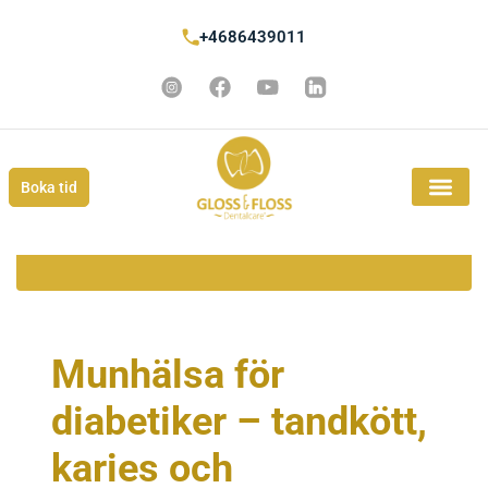
+4686439011
Boka tid
Munhälsa för
diabetiker – tandkött,
karies och