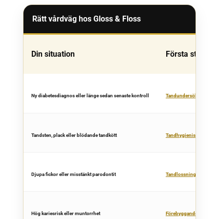
Rätt vårdväg hos Gloss & Floss
Din situation
Första steg
Ny diabetesdiagnos eller länge sedan senaste kontroll
Tandundersökning
Tandsten, plack eller blödande tandkött
Tandhygienistbehandli
Djupa fickor eller misstänkt parodontit
Tandlossningsbehandli
Hög kariesrisk eller muntorrhet
Förebyggande tandvård