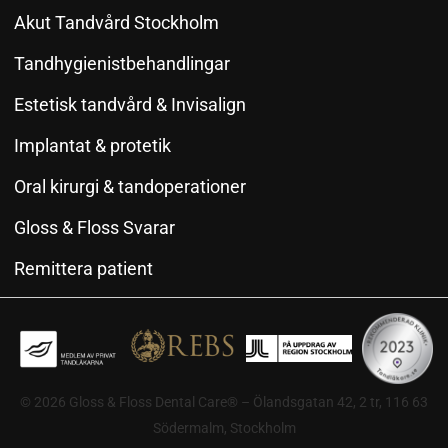
Akut Tandvård Stockholm
Tandhygienistbehandlingar
Estetisk tandvård & Invisalign
Implantat & protetik
Oral kirurgi & tandoperationer
Gloss & Floss Svarar
Remittera patient
© 2026 Gloss & Floss Dental Care® – Ölandsgatan 42, 2 tr, 116 63
Södermalm, Stockholm