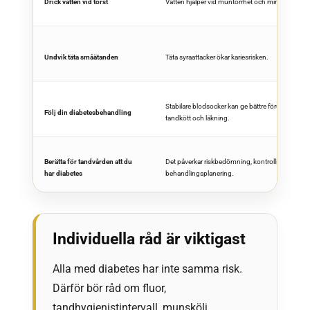
Drick vatten vid törst
Vatten hjälper vid muntorrhet och minskar syrab
Undvik täta småätanden
Täta syraattacker ökar kariesrisken.
Stabilare blodsocker kan ge bättre förutsättninga
Följ din diabetesbehandling
tandkött och läkning.
Berätta för tandvården att du
Det påverkar riskbedömning, kontrollintervall oc
har diabetes
behandlingsplanering.
Individuella råd är viktigast
Alla med diabetes har inte samma risk.
Därför bör råd om fluor,
tandhygienistintervall, munskölj,