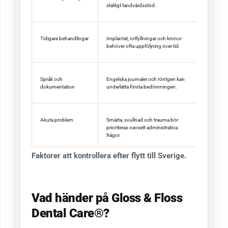
statligt tandvårdsstöd.
Tidigare behandlingar
Implantat, rotfyllningar och kronor
behöver ofta uppföljning över tid.
Språk och
Engelska journaler och röntgen kan
dokumentation
underlätta första bedömningen.
Akuta problem
Smärta, svullnad och trauma bör
prioriteras oavsett administrativa
frågor.
Faktorer att kontrollera efter flytt till Sverige.
Vad händer på Gloss & Floss
Dental Care®?