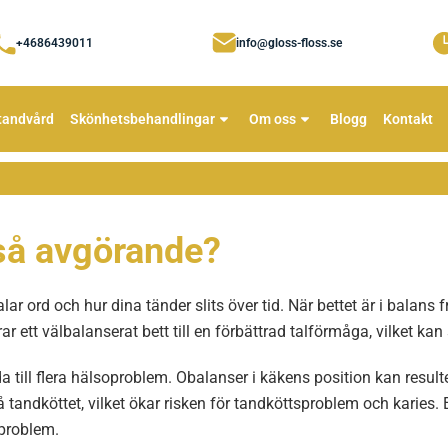
+4686439011
info@gloss-floss.se
tandvård
Skönhetsbehandlingar
Om oss
Blogg
Kontakt
 så avgörande?
ttalar ord och hur dina tänder slits över tid. När bettet är i bala
 ett välbalanserat bett till en förbättrad talförmåga, vilket kan 
da till flera hälsoproblem. Obalanser i käkens position kan resu
å tandköttet, vilket ökar risken för tandköttsproblem och karies.
oproblem.