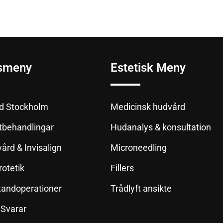
smeny
Estetisk Meny
d Stockholm
Medicinsk hudvård
tbehandlingar
Hudanalys & konsultation
vård & Invisalign
Microneedling
rotetik
Fillers
& tandoperationer
Trådlyft ansikte
 Svarar