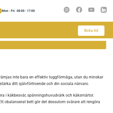
Mon - Fri: 08:00 - 17:00
Boka tid
ns främjas inte bara en effektiv tuggförmåga, utan du minskar
stärka ditt självförtroende och din sociala närvaro.
ltera i käkbesvär, spänningshuvudvärk och käksmärtor.
 Ett obalanserat bett gör det dessutom svårare att rengöra