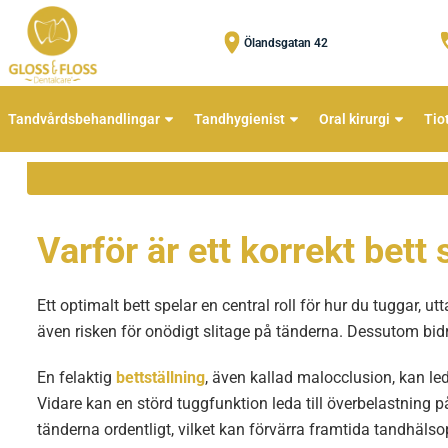
Ölandsgatan 42
Tandvårdsbehandlingar
Tandhygienist
Oral kirurgi
Tio
Varför är ett korrekt bett
Ett optimalt bett spelar en central roll för hur du tuggar, u
även risken för onödigt slitage på tänderna. Dessutom bidrar
En felaktig
bettställning
, även kallad malocclusion, kan le
Vidare kan en störd tuggfunktion leda till överbelastning p
tänderna ordentligt, vilket kan förvärra framtida tandhäls