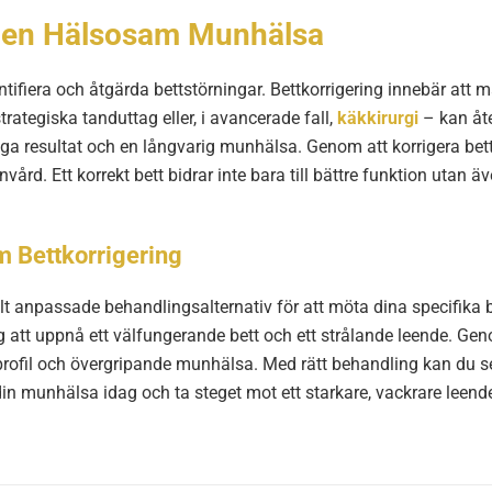
ör en Hälsosam Munhälsa
identifiera och åtgärda bettstörningar. Bettkorrigering innebär 
trategiska tanduttag eller, i avancerade fall,
käkkirurgi
– kan åte
liga resultat och en långvarig munhälsa. Genom att korrigera bet
d. Ett korrekt bett bidrar inte bara till bättre funktion utan äv
m Bettkorrigering
llt anpassade behandlingsalternativ för att möta dina specifika 
att uppnå ett välfungerande bett och ett strålande leende. Gen
 profil och övergripande munhälsa. Med rätt behandling kan du s
 din munhälsa idag och ta steget mot ett starkare, vackrare leen