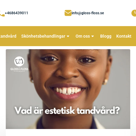
+4686439011
info@gloss-floss.se
tandvård
Skönhetsbehandlingar
Om oss
Blogg
Kontakt