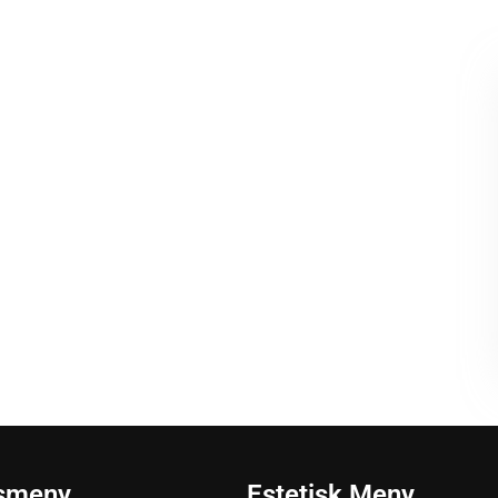
smeny
Estetisk Meny