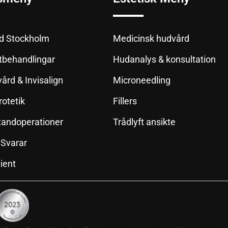
d Stockholm
Medicinsk hudvård
tbehandlingar
Hudanalys & konsultation
vård & Invisalign
Microneedling
rotetik
Fillers
& tandoperationer
Trådlyft ansikte
 Svarar
ient