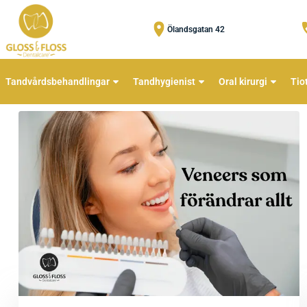
Ölandsgatan 42
Tandvårdsbehandlingar
Tandhygienist
Oral kirurgi
Tio